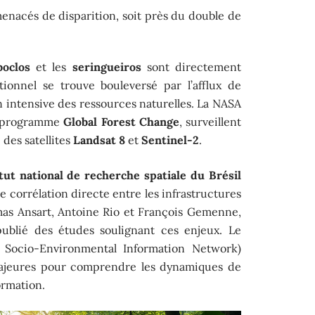
enacés de disparition, soit près du double de
boclos
et les
seringueiros
sont directement
tionnel se trouve bouleversé par l’afflux de
on intensive des ressources naturelles. La NASA
le programme
Global Forest Change
, surveillent
 des satellites
Landsat 8
et
Sentinel-2
.
itut national de recherche spatiale du Brésil
corrélation directe entre les infrastructures
omas Ansart, Antoine Rio et François Gemenne,
publié des études soulignant ces enjeux. Le
Socio-Environmental Information Network)
majeures pour comprendre les dynamiques de
ormation.