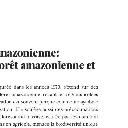
amazonienne:
 forêt amazonienne et
gurée dans les années 1970, s’étend sur des
 forêt amazonienne, reliant les régions isolées
ication est souvent perçue comme un symbole
tion. Elle soulève aussi des préoccupations
orestation massive, causée par l’exploitation
ansion agricole, menace la biodiversité unique