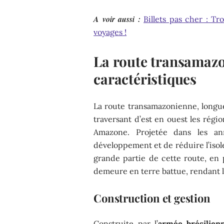
A voir aussi :
Billets pas cher : T
voyages !
La route transamazon
caractéristiques
La route transamazonienne, longue 
traversant d’est en ouest les régi
Amazone. Projetée dans les ann
développement et de réduire l’isol
grande partie de cette route, en 
demeure en terre battue, rendant la 
Construction et gestion
Construite par l’
armée brésilien