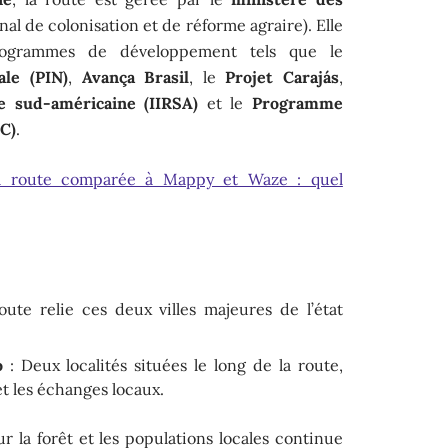
nal de colonisation et de réforme agraire). Elle
programmes de développement tels que le
ale (PIN)
,
Avança Brasil
, le
Projet Carajás
,
le sud-américaine (IIRSA)
et le
Programme
AC)
.
a route comparée à Mappy et Waze : quel
oute relie ces deux villes majeures de l’état
o
: Deux localités situées le long de la route,
et les échanges locaux.
ur la forêt et les populations locales continue