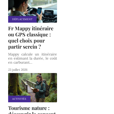
DÉPLACEMENT
Fr Mappy itinéraire
ou GPS classique :
quel choix pour
partir serein ?
Mappy calcule un itinéraire
en estimant la durée, le coût
en carburant
…
23 juillet 2026
ACTIVITÉS
Tourisme nature :
découvrir le concept