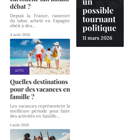
un
débat ?
possible
Depuis la France, ramener
tournant
du tabac acheté en Espagne
politique
obéit à des
…
4 août 2026
11 mars 2026
ACTU
Quelles destinations
pour des vacances en
famille ?
Les vacances représentent la
meilleure période pour faire
des activités en famille
…
1 août 2026