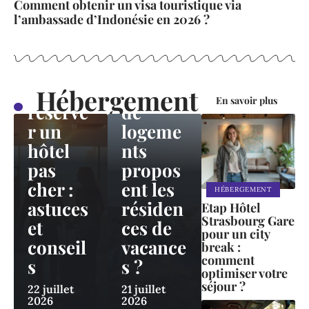
Comment obtenir un visa touristique via
l’ambassade d’Indonésie en 2026 ?
HÉBERGEMENT
Meilleu
HÉBERGEMENT
r jour
Quels
pour
types
Hébergement
En savoir plus
réserve
de
r un
logeme
hôtel
nts
pas
propos
cher :
ent les
HÉBERGEMENT
astuces
résiden
Etap Hôtel
Strasbourg Gare
et
ces de
pour un city
conseil
vacance
break :
comment
s
s ?
optimiser votre
séjour ?
22 juillet
21 juillet
2026
2026