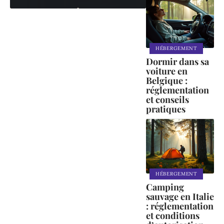
HÉBERGEMENT
Dormir dans sa
voiture en
Belgique :
réglementation
et conseils
pratiques
HÉBERGEMENT
Camping
sauvage en Italie
DÉPLACEMENT
: réglementation
et conditions
Distanc