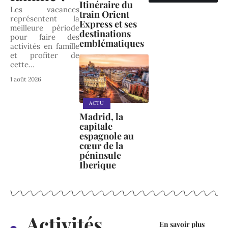
Itinéraire du
Les vacances
train Orient
représentent la
Express et ses
meilleure période
destinations
pour faire des
emblématiques
activités en famille
et profiter de
cette
…
1 août 2026
ACTU
Madrid, la
capitale
espagnole au
cœur de la
péninsule
Iberique
Activités
En savoir plus