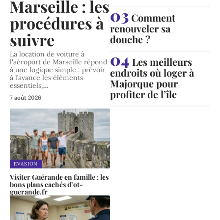
Marseille : les
Comment
procédures à
renouveler sa
suivre
douche ?
La location de voiture à
Les meilleurs
l'aéroport de Marseille répond
à une logique simple : prévoir
endroits où loger à
à l’avance les éléments
Majorque pour
essentiels,
…
profiter de l’île
7 août 2026
EVASION
Visiter Guérande en famille : les
bons plans cachés d’ot-
guerande.fr