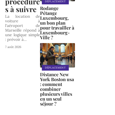
procédure
DÉPLACEMENT
s à suivre
Rodange
Pétange
La location de
Luxembourg,
voiture à
un bon plan
l'aéroport de
pour travailler à
Marseille répond à
Luxembourg-
une logique simple
Ville ?
: prévoir à
…
7 août 2026
DÉPLACEMENT
Distance New
York Boston usa
: comment
combiner
plusieurs villes
en un seul
séjour ?