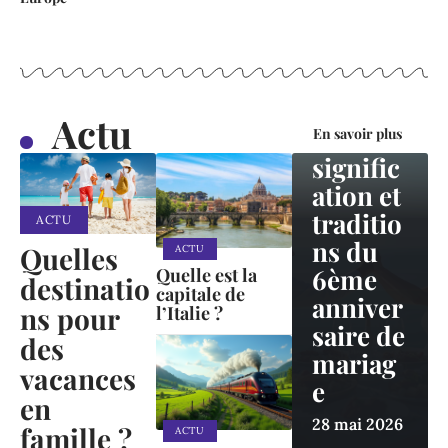
ACTIVITÉS
Noces
de
Chypre
Actu
:
En savoir plus
signific
ation et
traditio
ACTU
ns du
Quelles
ACTU
6ème
Quelle est la
destinatio
capitale de
anniver
ns pour
l’Italie ?
saire de
des
mariag
vacances
e
en
28 mai 2026
famille ?
ACTU