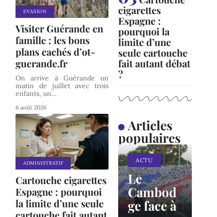
cigarettes
EVASION
Espagne :
Visiter Guérande en
pourquoi la
famille : les bons
limite d’une
plans cachés d’ot-
seule cartouche
fait autant débat
guerande.fr
?
On arrive à Guérande un
matin de juillet avec trois
enfants, un
…
6 août 2026
Articles
populaires
ACTU
ADMINISTRATIF
Le
Cartouche cigarettes
Cambod
Espagne : pourquoi
la limite d’une seule
ge face à
cartouche fait autant