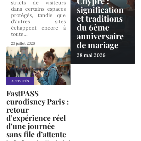
Chypre :
stricts de visiteurs
signification
dans certains espaces
protégés, tandis que
et traditions
d'autres sites
du 6ème
échappent encore à
anniversaire
toute
…
de mariage
23 juillet 2026
28 mai 2026
ACTIVITÉS
FastPASS
eurodisney Paris :
retour
d’expérience réel
d’une journée
sans file d’attente