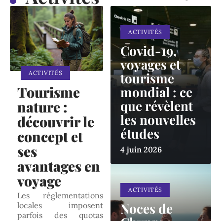
ACTIVITÉS
Covid-19,
voyages et
ACTIVITÉS
tourisme
Tourisme
mondial : ce
que révèlent
nature :
les nouvelles
découvrir le
études
concept et
ses
4 juin 2026
avantages en
voyage
ACTIVITÉS
Les réglementations
Noces de
locales imposent
parfois des quotas