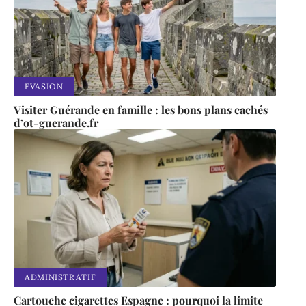
EVASION
Visiter Guérande en famille : les bons plans cachés
d’ot-guerande.fr
ADMINISTRATIF
Cartouche cigarettes Espagne : pourquoi la limite