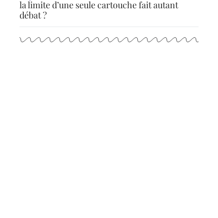
la limite d’une seule cartouche fait autant
débat ?
Articles populaires
ACTU
Les meilleures activités à
tester sur Friars Island
11 mars 2026